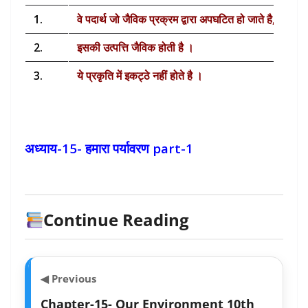
1.
वे पदार्थ जो जैविक प्रक्रम द्वारा अपघटित हो जाते है, जैव न
2.
इसकी उत्पत्ति जैविक होती है ।
3.
ये प्रकृति में इकट्ठे नहीं होते है ।
4.
ये जैव आवर्धन (biomagnification) प्रदर्शित नहीं करते 
5.
प्रकृति में इनका पुनः चक्रण संभव है ।
अध्याय-15-
हमारा पर्यावरण part-1
6.
उदाहरण – मल-मूत्र , कागज, शाक ,फल आदि ।
Continue Reading
◀ Previous
Chapter-15- Our Environment 10th