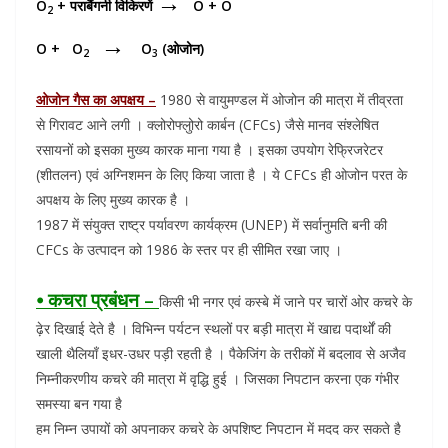
→
O
+ पराबैंगनी विकिरणें
O + O
2
→
O + O
O
(ओजोन)
2
3
ओजोन गैस का अपक्षय –
1980 से वायुमण्डल में ओजोन की मात्रा में तीव्रता
से गिरावट आने लगी । क्लोरोफ्लुोरो कार्बन (CFCs) जैसे मानव संश्लेषित
रसायनों को इसका मुख्य कारक माना गया है । इसका उपयोग रेफ्रिजरेटर
(शीतलन) एवं अग्निशमन के लिए किया जाता है । ये CFCs ही ओजोन परत के
अपक्षय के लिए मुख्य कारक है ।
1987 में संयुक्त राष्ट्र पर्यावरण कार्यक्रम (UNEP) में सर्वानुमति बनी की
CFCs के उत्पादन को 1986 के स्तर पर ही सीमित रखा जाए ।
⦁ कचरा प्रबंधन –
किसी भी नगर एवं कस्बे में जाने पर चारों ओर कचरे के
ढ़ेर दिखाई देते है । विभिन्न पर्यटन स्थलों पर बड़ी मात्रा में खाद्य पदार्थों की
खाली थैलियाँ इधर-उधर पड़ी रहती है । पैकेजिंग के तरीकों में बदलाव से अजैव
निम्नीकरणीय कचरे की मात्रा में वृद्धि हुई । जिसका निपटान करना एक गंभीर
समस्या बन गया है
हम निम्न उपायों को अपनाकर कचरे के अपशिष्ट निपटान में मदद कर सकते है