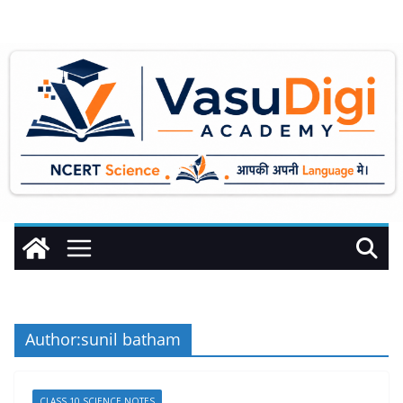
Skip
to
content
Author:
sunil batham
CLASS 10 SCIENCE NOTES