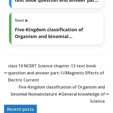
text book question and answer part-
1//Magnetic Effects of Electric
Current
Next ▶
Five-Kingdom classification of
Organism and binomial
Nomainclature #General knowledge
of Science
class 10 NCERT Science chapter-13 text book
question and answer part-1//Magnetic Effects of
Electric Current
Five-Kingdom classification of Organism and
binomial Nomainclature #General knowledge of
Science
Recent posts