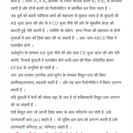
होती है । वलय R
व R
क्रमशः दो स्थिर चालक ब्रशों B
व B
से संपर्कित
1
2
1
2
रहती है और दोनों ब्रशों को गैल्वेनोमीटर से संपर्कित कर दिया जाता है ।
जब धुरी को बाहरी यांत्रिक कार्य की सहायता से घुमाया जाता है तो कुंडली की
AB भुजा ऊपर की ओर के व CD भुजा नीचे की ओर के चुंबकीय क्षेत्र को
काटती हुई गति करती है । फ्लेमिंग के दक्षिण- हस्त नियम की सहायता से दोनों
भुजाओं में धारा की दिशा ज्ञात की जा सकती है । अतः धारा ABCD दिशा में
प्रवाहित होगी ।
अर्धघूर्णन के पश्चात AB भुजा नीचे की ओर तथा CD भुजा ऊपर की ओर गति
करेगी, जिससे कुंडली में प्रवाहित होने वाली धारा की दिशा परिवर्तित होकर
DCBA के अनुदिश हो जाती है ।
अतः इस प्रकार प्रत्येक आधे घूर्णन के पश्चात विद्युत धारा की दिशा
क्रमिक(लगातार) बदलती रहती है । और यह धारा गैल्वेनोमीटर में विक्षेप उत्पन्न
करती है ।
यदि कुंडली में फेरों की संख्या बढ़ा दी जाए है तो शक्तिशाली विद्युत धारा उत्पन्न
की जा सकती है ।
ऐसी विद्युत धारा जो अपनी दिशा समय के साथ परिवर्तन कर लेती है ,उसे
प्रत्यावर्ती धारा (ac) कहते है । जो युक्ति इस धारा को उत्पन्न करती है उसे
प्रत्यावर्ती जनित्र( ac जनित्र) कहते है ।