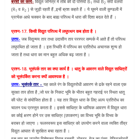
ब्रशों का कार्य-
विद्युत जनित्र में ताँबे की दो पत्तियाँ B
तथा B
सर्पी वलयों
1
2
(R
व R
) से जुड़ी रहती हैं ,इन्हें ब्रश कहते हैं । ये घूमने वाली कुण्डली में
1
2
प्रत्येक आधे चक्कर के बाद बाह्य परिपथ में धारा की दिशा बदल देते हैं ।
प्रश्न-17. किसी विद्युत परिपथ में लघुपथन कब होता है ।
उत्तर-
जब विद्युन्मय तार तथा उदासीन तार परस्पर सम्पर्क में आते हैं तो परिपथ
लघुपथित हो जाता है । इस स्थिति में परिपथ का प्रतिरोध अचानक शून्य हो
जाता है तथा धारा का मान बहुत अधिक बढ़ जाता है ।
प्रश्न-18. भूसंपर्क तार का क्या कार्य है । धातु के आवरण वाले विद्युत साधित्रों
को भूसंपर्कित करना क्यों आवश्यक है ।
उत्तर-
भूसंपर्क तार –
यह काले रंग के विद्युतरोधी आवरण से ढके रहने वाला एक
सुरक्षा तार होता है ,जो घर के निकट भूमि के भीतर बहुत गहराई पर स्थित धातु
की प्लेट से संयोजित होता है । यह तार विद्युत धारा के लिए अल्प प्रतिरोध का
चालन पथ प्रस्तुत करता है । इससे साधित्र के धात्विक आवरण में विद्युत धारा
का कोई क्षरण होने पर उस साधित्र (उपकरण) का विभव भूमि के विभव के
बराबर हो जाएगा । फलस्वरूप इस साधित्र को उपयोग करने वाला व्यक्ति तीव्र
विद्युत आघात से सुरक्षित बचा रहता है ।
इस तार का उपयोग विशेषकर विद्युत इस्तरी, टोस्टर ,मेज का पंखा, रेफ्रिजरेटरों