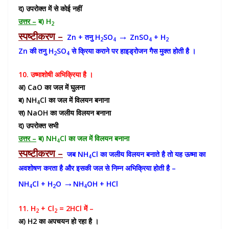
द) उपरोक्त में से कोई नहीं
उत्तर –
ब) H
2
स्पष्टीकरण –
→
Zn + तनु H
SO
ZnSO
+ H
2
4
4
2
Zn की तनु H
SO
से क्रिया कराने पर हाइड्रोजन गैस मुक्त होती है ।
2
4
10. उष्माशोषी अभिक्रिया है ।
अ) CaO का जल में घुलना
ब) NH
Cl का जल में विलयन बनाना
4
स) NaOH का जलीय विलयन बनाना
द) उपरोक्त सभी
उत्तर –
ब) NH
Cl का जल में विलयन बनाना
4
स्पष्टीकरण –
जब NH
Cl का जलीय विलयन बनाते है तो यह ऊष्मा का
4
अवशोषण करता है और इसकी जल से निम्न अभिक्रिया होती है –
→
NH
Cl + H
O
NH
OH + HCl
4
2
4
11. H
+ Cl
= 2HCl में –
2
2
अ) H2 का अपचयन हो रहा है ।