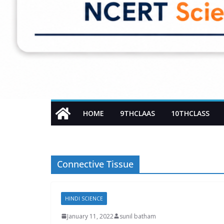
HOME
9THCLAAS
10THCLASS
Connective Tissue
HINDI SCIENCE
January 11, 2022
sunil batham