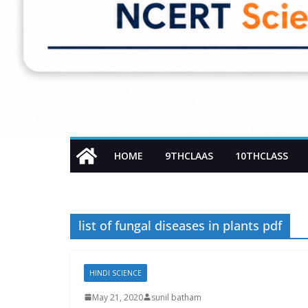
HOME
9THCLAAS
10THCLASS
list of fungal diseases in plants pdf
HINDI SCIENCE
May 21, 2020
sunil batham