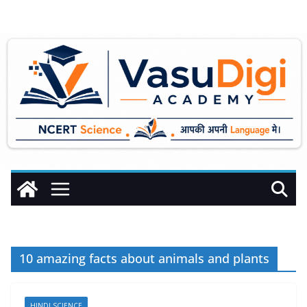
Skip
to
content
10 amazing facts about animals and plants
HINDI SCIENCE